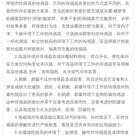
用密闭性很高的传感器。不同的传感器其密封的方式是不同的，其
密闭性存在着很大差异。常见的密封有密封胶充填或涂覆;橡胶垫
机械紧固密封;焊接(氩弧焊、等离子束焊)和抽真空充氮密封。从密
封效果来看，焊接密封为佳，充填涂覆密封胶为量差。对于室内干
净、干燥环境下工作的传感器，可选择涂胶密封的传感器，而对于
一些在潮湿、粉尘性较高的环境下工作的传感器，应选择膜片热套
密封或膜片焊接密封、抽真空充氮的传感器。
2.高温环境对传感器造成涂覆材料熔化、焊点开化、弹性体内
应力发生结构变化等问题。对于高温环境下工作的传感器常采用耐
高温传感器;另外，加有隔热、水冷或气冷等装置。
3.易燃、易爆不仅对传感器造成损害，而且还给其它设备和人
身造成很大的威胁。因此，在易燃、易爆环境下工作的传感器对防
爆性能提出了更高的要求：在易燃、易爆环境下选用防爆传感器，
这种传感器的密封外罩不仅要考虑其密闭性，还要考虑到防爆强
度，以及电缆线引出头的防水、防潮、防爆性等
4.电磁场对传感器输出紊乱信号的影响。在此情况下，应对传
感器的屏蔽性进行严格检查，看其是否具有良好的抗电磁能力。
5.在腐蚀性较高的环境下，如潮湿、酸性对传感器造成弹性体