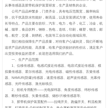
从事传感器及胶带机保护装置研发，生产及销售的企业。
公司产品品种繁多，门类齐全，具有电压范围宽，频率响应
快，抗干扰及防水性能好，耐高温，以及安装调试方便，使用寿命
长等特点。产品主要在纺织，汽车，电力，电子，化工，冶金，机
械，烟草，食品饮料，钢铁，热电，造纸，印刷，橡塑，物流，邮
电，航空，交通，刺绣机，包装等工业自动化领域应用。
我们相信保障生产产品质量，对待客户心诚则灵，我们不断地
追求产品的高性能、高质量，给客户提供较好的性价比，满足客户
出货投资收益的需求，欢迎您选用我们的产品。
一、生产产品范围
1、位移传感器、电感式接近传感器、电容式接近传感器、模
拟量传感器、霍尔传感器、光电传感器、磁性传感器、舌簧传感
器、NAMUR(防爆)传感器，速度传感器、超声波传感器、光幕传
感器、光纤传感器、激光标线仪;
2、纺机专用配件——光电探纬器、角度传感器、纬纱传感
器、断纱传感器、矢量传感器、储纱/片梭传感器等;
3、胶带机保护装置配件——拉绳开关、跑偏开关、料流检测
装置、打滑开关;凸轮控制器及冷、热金属检测器等安全保护装